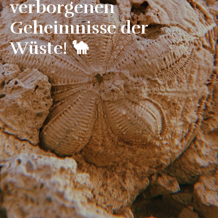
verborgenen
Geheimnisse der
Wüste! 🐪