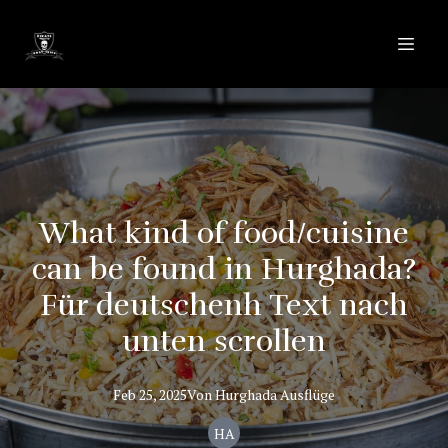
What kind of food/cuisine
can be found in Hurghada?
Für deutschenh Text nach
unten scrollen
Feb 25, 2025
Von
Hurghada
Ausflüge
HA