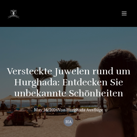
Versteckte Juwelen rund um
Hurghada: Entdecken Sie
unbekannte Schönheiten
May 16, 2026
Von
Hurghada
Ausflüge
HA