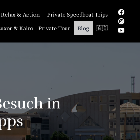
 Relax & Action
Private Speedboat Trips
Luxor & Kairo – Private Tour
Blog
🇬🇧
Besuch in
ipps