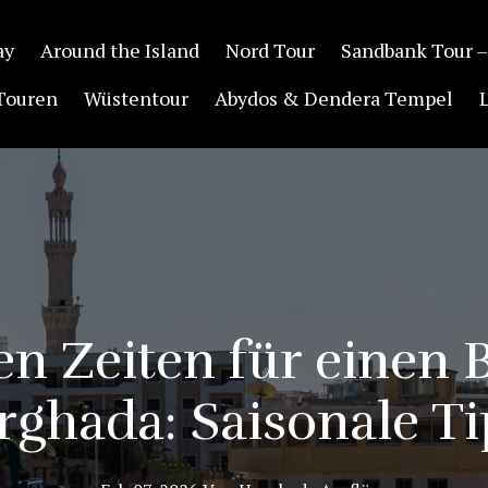
ay
Around the Island
Nord Tour
Sandbank Tour –
Touren
Wüstentour
Abydos & Dendera Tempel
en Zeiten für einen 
ghada: Saisonale T