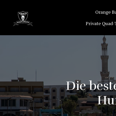
Orange B
Private Quad-
Die best
Hur