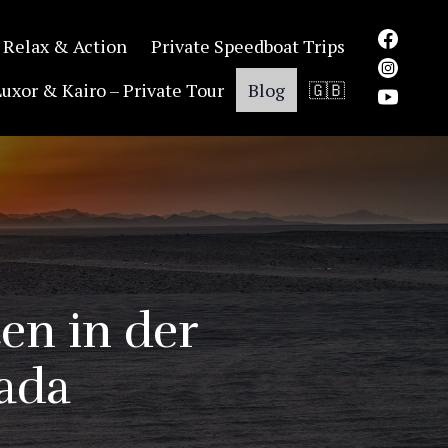
 Relax & Action
Private Speedboat Trips
Luxor & Kairo – Private Tour
Blog
🇬🇧
en in der
ada