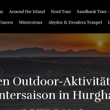
ay
Around the Island
Nord Tour
Sandbank Tour –
Touren
Wüstentour
Abydos & Dendera Tempel
en Outdoor-Aktivität
ntersaison in Hurgh