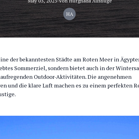
May 03, 2025
·
Von
Hurghada
Ausflüge
HA
ine der bekanntesten Städte am Roten Meer in Ägypten,
iebtes Sommerziel, sondern bietet auch in der Winters
n aufregenden Outdoor-Aktivitäten. Die angenehmen
n und die klare Luft machen es zu einem perfekten Re
stige.