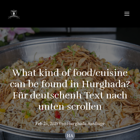
What kind of food/cuisine
can be found in Hurghada?
Für deutschenh Text nach
unten scrollen
Feb 25, 2025
Von
Hurghada
Ausflüge
HA