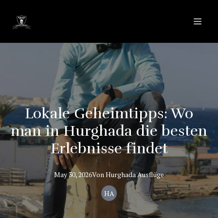
Lokale Geheimtipps: Wo
man in Hurghada die besten
Erlebnisse findet
May 30, 2026
Von
Hurghada
Ausflüge
HA